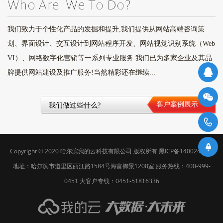
我们致力于个性化产品的发掘和提升,我们提供从网站高端咨询策
划、界面设计、交互设计到网站程序开发、网站视觉识别系统（Web
VI）、网络数字化营销等一系列专业服务.我们已为多家企业及其品
牌提供网站建设及推广服务!当然精彩还在继续...
客户案例展示
我们做过些什么?
4
Copyright © 2020
哈尔滨我的云科技有限公司
版权所有
黑ICP备14002478号
地址：哈尔滨市道里区丽江路1584号海富御景1208室 服务热线：400-999-
0451 大客户专线：0451-51816336