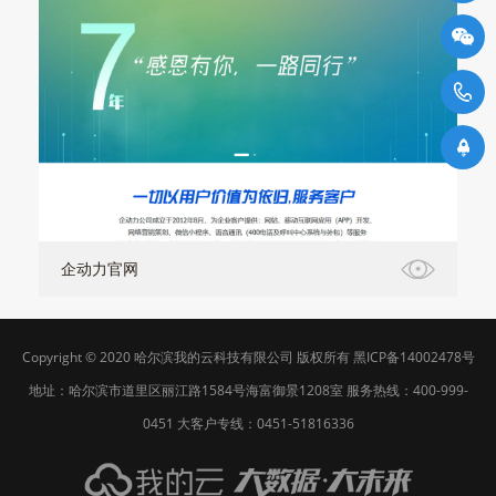
4
企动力官网
Copyright © 2020
哈尔滨我的云科技有限公司
版权所有
黑ICP备14002478号
地址：哈尔滨市道里区丽江路1584号海富御景1208室 服务热线：400-999-
0451 大客户专线：0451-51816336