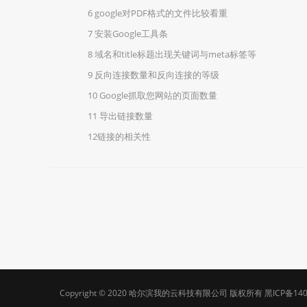
6 google对PDF格式的文件比较看重
7 安装Google工具条
8 域名和title标题出现关键词与meta标签等
9 反向连接数量和反向连接的等级
10 Google抓取您网站的页面数量
11 导出链接数量
12链接的相关性
Copyright © 2020
哈尔滨我的云科技有限公司
版权所有
黑ICP备14